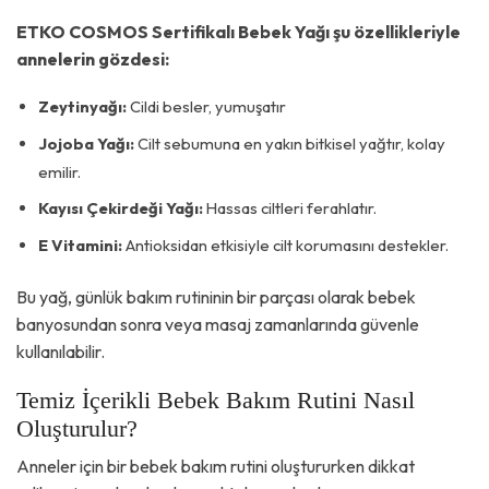
ETKO COSMOS Sertifikalı Bebek Yağı şu özellikleriyle
annelerin gözdesi:
Zeytinyağı:
Cildi besler, yumuşatır
Jojoba Yağı:
Cilt sebumuna en yakın bitkisel yağtır, kolay
emilir.
Kayısı Çekirdeği Yağı:
Hassas ciltleri ferahlatır.
E Vitamini:
Antioksidan etkisiyle cilt korumasını destekler.
Bu yağ, günlük bakım rutininin bir parçası olarak bebek
banyosundan sonra veya masaj zamanlarında güvenle
kullanılabilir.
Temiz İçerikli Bebek Bakım Rutini Nasıl
Oluşturulur?
Anneler için bir bebek bakım rutini oluştururken dikkat