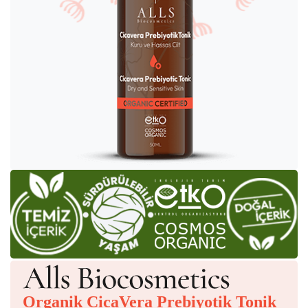
Organik CicaVera Prebiyotik Tonik