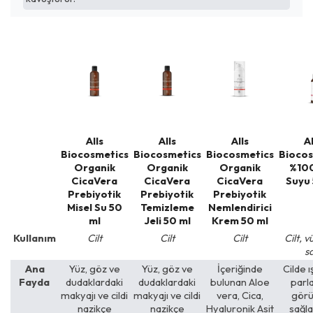
Alls
Alls
Alls
Al
Biocosmetics
Biocosmetics
Biocosmetics
Biocos
Organik
Organik
Organik
%100
CicaVera
CicaVera
CicaVera
Suyu 
Prebiyotik
Prebiyotik
Prebiyotik
Misel Su 50
Temizleme
Nemlendirici
ml
Jeli 50 ml
Krem 50 ml
Kullanım
Cilt
Cilt
Cilt
Cilt, v
s
Ana
Yüz, göz ve
Yüz, göz ve
İçeriğinde
Cilde ış
Fayda
dudaklardaki
dudaklardaki
bulunan Aloe
parla
makyajı ve cildi
makyajı ve cildi
vera, Cica,
gör
nazikçe
nazikçe
Hyaluronik Asit
sağl