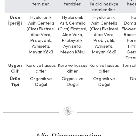
temizler.
temizler.
ile cildi nazikçe
hede
nemlendirir.
Ürün
Hyaluronik
Hyaluronik
Hyaluronik
Ro
İçeriği
Asit, Centella
Asit, Centella
Asit, Centella
Dama
(Cica) Ekstresi,
(Cica) Ekstresi,
(Cica) Ekstresi,
Flower
Aloe Vera,
Aloe Vera,
Aloe Vera,
Radis
Prebiyotik,
Prebiyotik,
Prebiyotik,
Fer
Aynısefa,
Aynısefa,
Aynısefa,
Filt
Meyan Kökü
Meyan Kökü
Meyan Kökü
Gera
Citro
Uygun
Kuru ve hassas
Kuru ve hassas
Kuru ve hassas
Tüm cilt
Cilt
ciltler
ciltler
ciltler
Ürün
Organik ve
Organik ve
Organik ve
Do
Tipi
Doğal
Doğal
Doğal