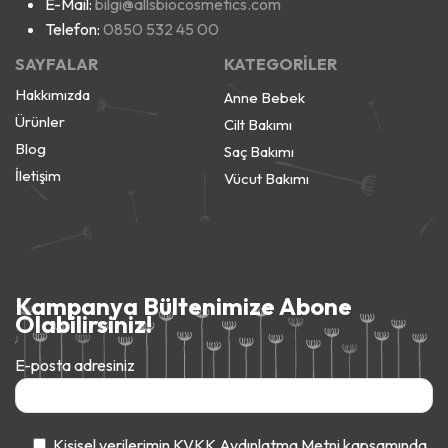
E-Mail:
bilgi@allsbiocosmetics.com
Telefon:
0850 532 45 00
SAYFALAR
KATEGORİLER
Hakkımızda
Anne Bebek
Ürünler
Cilt Bakımı
Blog
Saç Bakımı
İletişim
Vücut Bakımı
Kampanya Bültenimize Abone
Olabilirsiniz!
E-posta adresiniz
Kişisel verilerimin
KVKK Aydınlatma Metni
kapsamında