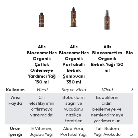
Alls
Alls
Alls
Biocosmetics
Biocosmetics
Biocosmetics
Bioc
Organik
Organik
Organik
Çatlak
Portakallı
Bebek Yağı 150
L
Önlemeye
Bebek
ml
Yardımcı Yağ
Şampuanı
Ş
150 ml
350 ml
Kullanım
Vücut
Saç ve vücut
Vücut
Saç
Ana
Cilt
Bebeklerin
Bebeklerin
Be
Fayda
elastikiyetini
saçını ve
cildini
arttırmaya
vücudunu
beslemeye ve
yardımcıdır.
nazikçe
nemlendirmeye
temizler.
yardımcı olur.
Ürün
E Vitamini,
Aloe Vera,
Tatlı Badem
A
İçeriği
Jojoba Yağı,
Portakal Yağı,
Yağı, Avokado
Lava