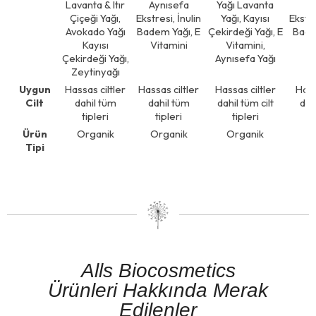
Lavanta & Itır
Aynısefa
Yağı Lavanta
Çiçeği Yağı,
Ekstresi, İnulin
Yağı, Kayısı
Ekstre
Avokado Yağı
Badem Yağı, E
Çekirdeği Yağı, E
Bade
Kayısı
Vitamini
Vitamini,
Çekirdeği Yağı,
Aynısefa Yağı
Zeytinyağı
Uygun
Hassas ciltler
Hassas ciltler
Hassas ciltler
Hass
Cilt
dahil tüm
dahil tüm
dahil tüm cilt
dahi
tipleri
tipleri
tipleri
Ürün
Organik
Organik
Organik
Tipi
Alls Biocosmetics
Ürünleri Hakkında Merak
Edilenler