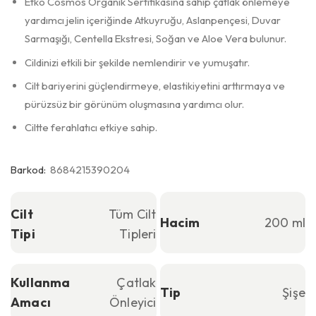
Etko Cosmos Organik Sertifikasına sahip çatlak önlemeye
yardımcı jelin içeriğinde Atkuyruğu, Aslanpençesi, Duvar
Sarmaşığı, Centella Ekstresi, Soğan ve Aloe Vera bulunur.
Cildinizi etkili bir şekilde nemlendirir ve yumuşatır.
Cilt bariyerini güçlendirmeye, elastikiyetini arttırmaya ve
pürüzsüz bir görünüm oluşmasına yardımcı olur.
Ciltte ferahlatıcı etkiye sahip.
Barkod:
8684215390204
Cilt
Tüm Cilt
Hacim
200 ml
Tipi
Tipleri
Kullanma
Çatlak
Tip
Şişe
Amacı
Önleyici