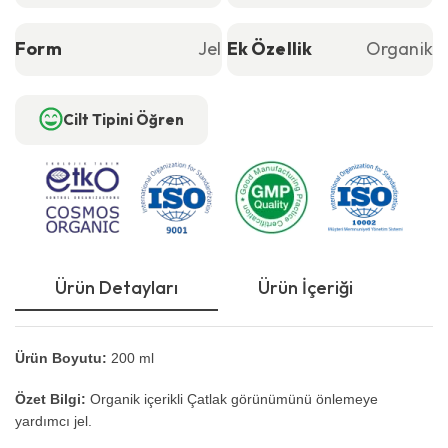
Form
Jel
Ek Özellik
Organik
Cilt Tipini Öğren
Ürün Detayları
Ürün İçeriği
Ku
Ürün Boyutu:
200 ml
Özet Bilgi:
Organik içerikli Çatlak görünümünü önlemeye
yardımcı jel.