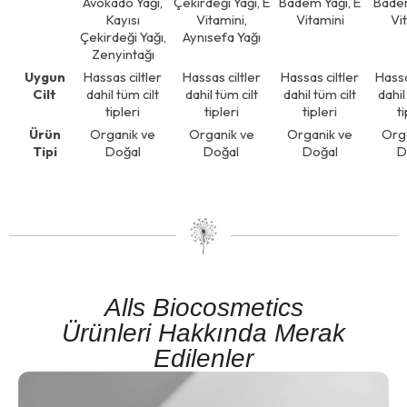
Avokado Yağı,
Çekirdeği Yağı, E
Badem Yağı, E
Badem
Kayısı
Vitamini,
Vitamini
Vi
Çekirdeği Yağı,
Aynısefa Yağı
Zenyintağı
Uygun
Hassas ciltler
Hassas ciltler
Hassas ciltler
Hassa
Cilt
dahil tüm cilt
dahil tüm cilt
dahil tüm cilt
dahil
tipleri
tipleri
tipleri
ti
Ürün
Organik ve
Organik ve
Organik ve
Org
Tipi
Doğal
Doğal
Doğal
D
Alls Biocosmetics
Ürünleri Hakkında Merak
Edilenler