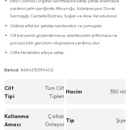
Etko Cosmos Organik Sertifikasına sahip çatlak önlemeye
yardımcı jelin içeriğinde Atkuyruğu, Aslanpençesi, Duvar
Sarmaşığı, Centella Ekstresi, Soğan ve Aloe Vera bulunur.
Cildinizi etkili bir şekilde nemlendirir ve yumuşatır.
Cilt bariyerini güçlendirmeye, elastikiyetini arttırmaya ve
pürüzsüz bir görünüm oluşmasına yardımcı olur.
Ciltte ferahlatıcı etkiye sahip.
Barkod:
8684215390402
Cilt
Tüm Cilt
Hacim
350 ml
Tipi
Tipleri
Kullanma
Çatlak
Tip
Şişe
Amacı
Önleyici