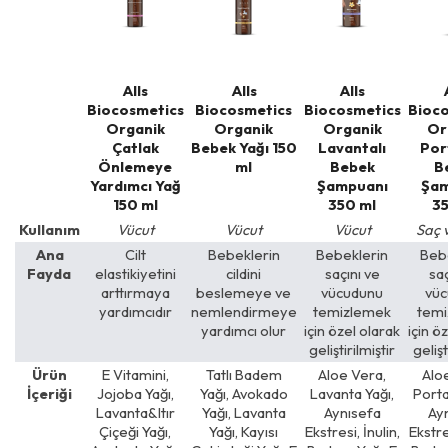
Alls
Alls
Alls
Biocosmetics
Biocosmetics
Biocosmetics
Bioco
Organik
Organik
Organik
Or
Çatlak
Bebek Yağı 150
Lavantalı
Por
Önlemeye
ml
Bebek
B
Yardımcı Yağ
Şampuanı
Şam
150 ml
350 ml
35
Kullanım
Vücut
Vücut
Vücut
Saç 
Ana
Cilt
Bebeklerin
Bebeklerin
Beb
Fayda
elastikiyetini
cildini
saçını ve
saç
arttırmaya
beslemeye ve
vücudunu
vü
yardımcıdır
nemlendirmeye
temizlemek
tem
yardımcı olur
için özel olarak
için ö
geliştirilmiştir
gelişt
Ürün
E Vitamini,
Tatlı Badem
Aloe Vera,
Alo
İçeriği
Jojoba Yağı,
Yağı, Avokado
Lavanta Yağı,
Porta
Lavanta&Itır
Yağı, Lavanta
Aynısefa
Ay
Çiçeği Yağı,
Yağı, Kayısı
Ekstresi, İnulin,
Ekstres