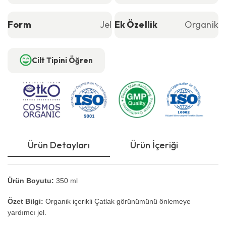
Form
Jel
Ek Özellik
Organik
Cilt Tipini Öğren
Ürün Detayları
Ürün İçeriği
Ku
Ürün Boyutu:
350 ml
Özet Bilgi:
Organik içerikli Çatlak görünümünü önlemeye
yardımcı jel.