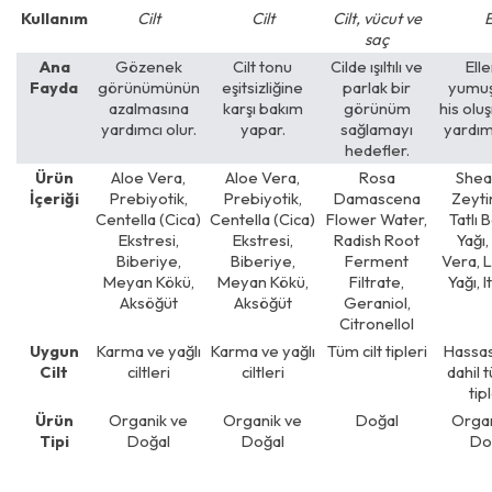
Kullanım
Cilt
Cilt
Cilt, vücut ve
E
saç
Ana
Gözenek
Cilt tonu
Cilde ışıltılı ve
Ell
Fayda
görünümünün
eşitsizliğine
parlak bir
yumuş
azalmasına
karşı bakım
görünüm
his olu
yardımcı olur.
yapar.
sağlamayı
yardımc
hedefler.
Ürün
Aloe Vera,
Aloe Vera,
Rosa
Shea 
İçeriği
Prebiyotik,
Prebiyotik,
Damascena
Zeyti
Centella (Cica)
Centella (Cica)
Flower Water,
Tatlı
Ekstresi,
Ekstresi,
Radish Root
Yağı,
Biberiye,
Biberiye,
Ferment
Vera, 
Meyan Kökü,
Meyan Kökü,
Filtrate,
Yağı, I
Aksöğüt
Aksöğüt
Geraniol,
Citronellol
Uygun
Karma ve yağlı
Karma ve yağlı
Tüm cilt tipleri
Hassas 
Cilt
ciltleri
ciltleri
dahil t
tipl
Ürün
Organik ve
Organik ve
Doğal
Organ
Tipi
Doğal
Doğal
Do