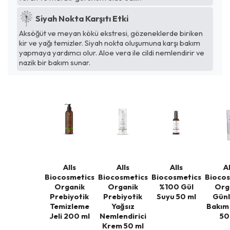
Siyah Nokta Karşıtı Etki
Aksöğüt ve meyan kökü ekstresi, gözeneklerde biriken
kir ve yağı temizler. Siyah nokta oluşumuna karşı bakım
yapmaya yardımcı olur. Aloe vera ile cildi nemlendirir ve
nazik bir bakım sunar.
Alls
Alls
Alls
Al
Biocosmetics
Biocosmetics
Biocosmetics
Biocos
Organik
Organik
%100 Gül
Org
Prebiyotik
Prebiyotik
Suyu 50 ml
Günl
Temizleme
Yağsız
Bakım
Jeli 200 ml
Nemlendirici
50
Krem 50 ml