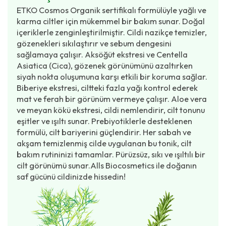
ETKO Cosmos Organik sertifikalı formülüyle yağlı ve
karma ciltler için mükemmel bir bakım sunar. Doğal
içeriklerle zenginleştirilmiştir. Cildi nazikçe temizler,
gözenekleri sıkılaştırır ve sebum dengesini
sağlamaya çalışır. Aksöğüt ekstresi ve Centella
Asiatica (Cica), gözenek görünümünü azaltırken
siyah nokta oluşumuna karşı etkili bir koruma sağlar.
Biberiye ekstresi, ciltteki fazla yağı kontrol ederek
mat ve ferah bir görünüm vermeye çalışır. Aloe vera
ve meyan kökü ekstresi, cildi nemlendirir, cilt tonunu
eşitler ve ışıltı sunar. Prebiyotiklerle desteklenen
formülü, cilt bariyerini güçlendirir. Her sabah ve
akşam temizlenmiş cilde uygulanan bu tonik, cilt
bakım rutininizi tamamlar. Pürüzsüz, sıkı ve ışıltılı bir
cilt görünümü sunar.Alls Biocosmetics ile doğanın
saf gücünü cildinizde hissedin!