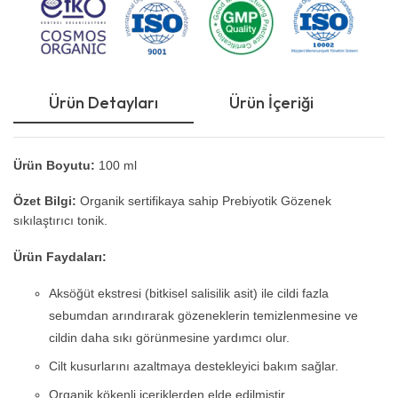
Ürün Detayları
Ürün İçeriği
Ku
Ürün Boyutu:
100 ml
Özet Bilgi:
Organik sertifikaya sahip Prebiyotik Gözenek
sıkılaştırıcı tonik.
Ürün Faydaları:
Aksöğüt ekstresi (bitkisel salisilik asit) ile cildi fazla
sebumdan arındırarak gözeneklerin temizlenmesine ve
cildin daha sıkı görünmesine yardımcı olur.
Cilt kusurlarını azaltmaya destekleyici bakım sağlar.
Organik kökenli içeriklerden elde edilmiştir.