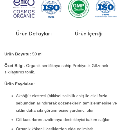
Ürün Detayları
Ürün İçeriği
Ku
Ürün Boyutu:
50 ml
Özet Bilgi:
Organik sertifikaya sahip Prebiyotik Gözenek
sıkılaştırıcı tonik.
Ürün Faydaları:
Aksöğüt ekstresi (bitkisel salisilik asit) ile cildi fazla
sebumdan arındırarak gözeneklerin temizlenmesine ve
cildin daha sıkı görünmesine yardımcı olur.
Cilt kusurlarını azaltmaya destekleyici bakım sağlar.
Organik kökenli içeriklerden elde edilmiştir.