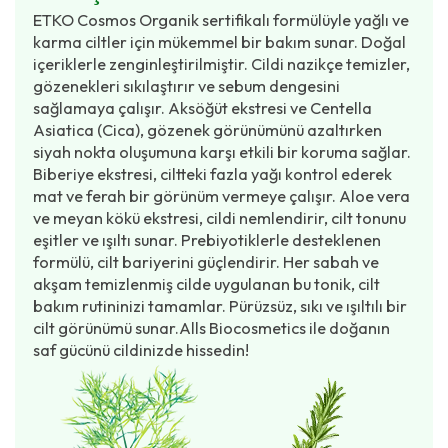
ETKO Cosmos Organik sertifikalı formülüyle yağlı ve
karma ciltler için mükemmel bir bakım sunar. Doğal
içeriklerle zenginleştirilmiştir. Cildi nazikçe temizler,
gözenekleri sıkılaştırır ve sebum dengesini
sağlamaya çalışır. Aksöğüt ekstresi ve Centella
Asiatica (Cica), gözenek görünümünü azaltırken
siyah nokta oluşumuna karşı etkili bir koruma sağlar.
Biberiye ekstresi, ciltteki fazla yağı kontrol ederek
mat ve ferah bir görünüm vermeye çalışır. Aloe vera
ve meyan kökü ekstresi, cildi nemlendirir, cilt tonunu
eşitler ve ışıltı sunar. Prebiyotiklerle desteklenen
formülü, cilt bariyerini güçlendirir. Her sabah ve
akşam temizlenmiş cilde uygulanan bu tonik, cilt
bakım rutininizi tamamlar. Pürüzsüz, sıkı ve ışıltılı bir
cilt görünümü sunar.Alls Biocosmetics ile doğanın
saf gücünü cildinizde hissedin!