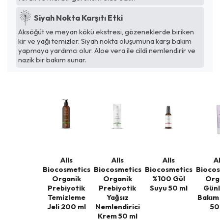
Siyah Nokta Karşıtı Etki
Aksöğüt ve meyan kökü ekstresi, gözeneklerde biriken
kir ve yağı temizler. Siyah nokta oluşumuna karşı bakım
yapmaya yardımcı olur. Aloe vera ile cildi nemlendirir ve
nazik bir bakım sunar.
Alls
Alls
Alls
Al
Biocosmetics
Biocosmetics
Biocosmetics
Biocos
Organik
Organik
%100 Gül
Org
Prebiyotik
Prebiyotik
Suyu 50 ml
Günl
Temizleme
Yağsız
Bakım
Jeli 200 ml
Nemlendirici
50
Krem 50 ml