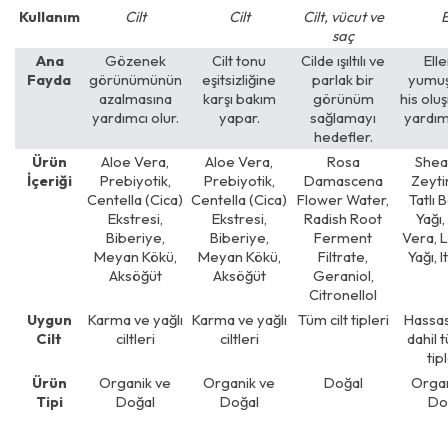
Kullanım
Cilt
Cilt
Cilt, vücut ve
E
saç
Ana
Gözenek
Cilt tonu
Cilde ışıltılı ve
Ell
Fayda
görünümünün
eşitsizliğine
parlak bir
yumuş
azalmasına
karşı bakım
görünüm
his olu
yardımcı olur.
yapar.
sağlamayı
yardımc
hedefler.
Ürün
Aloe Vera,
Aloe Vera,
Rosa
Shea 
İçeriği
Prebiyotik,
Prebiyotik,
Damascena
Zeyti
Centella (Cica)
Centella (Cica)
Flower Water,
Tatlı
Ekstresi,
Ekstresi,
Radish Root
Yağı,
Biberiye,
Biberiye,
Ferment
Vera, 
Meyan Kökü,
Meyan Kökü,
Filtrate,
Yağı, I
Aksöğüt
Aksöğüt
Geraniol,
Citronellol
Uygun
Karma ve yağlı
Karma ve yağlı
Tüm cilt tipleri
Hassas 
Cilt
ciltleri
ciltleri
dahil t
tipl
Ürün
Organik ve
Organik ve
Doğal
Organ
Tipi
Doğal
Doğal
Do