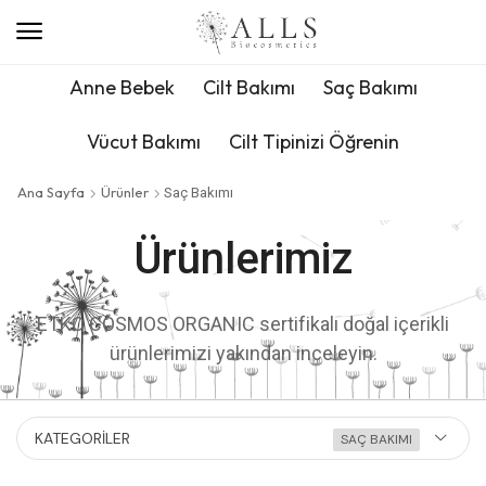
Anne Bebek
Cilt Bakımı
Saç Bakımı
Vücut Bakımı
Cilt Tipinizi Öğrenin
Ana Sayfa
Ürünler
Saç Bakımı
Ürünlerimiz
ETKO COSMOS ORGANIC sertifikalı doğal içerikli
ürünlerimizi yakından inceleyin.
KATEGORILER
SAÇ BAKIMI